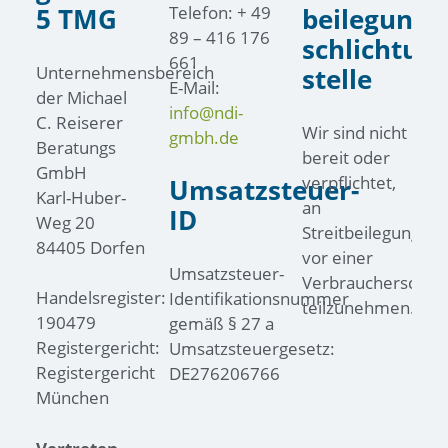
Telefon: + 49
5 TMG
beilegung/
89 – 416 176
schlichtung
661
Unternehmensbereich
stelle
E-Mail:
der Michael
info@ndi-
C. Reiserer
Wir sind nicht
gmbh.de
Beratungs
bereit oder
GmbH
verpflichtet,
Umsatzsteuer-
Karl-Huber-
an
ID
Weg 20
Streitbeilegungsv
84405 Dorfen
vor einer
Umsatzsteuer-
Verbraucherschlich
Handelsregister:
Identifikationsnummer
teilzunehmen.
190479
gemäß § 27 a
Registergericht:
Umsatzsteuergesetz:
Registergericht
DE276206766
München